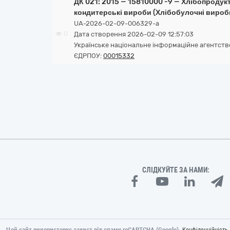
ДК 021: 2015 — 15810000 -9 — Хлібопродукт
кондитерські вироби (Хлібобулочні вироби
UA-2026-02-09-006329-a
0
Дата створення 2026-02-09 12:57:03
Українське національне інформаційне агентств
ЄДРПОУ:
00015332
СЛІДКУЙТЕ ЗА НАМИ:
Цей сайт використовує захист від спаму reCAPTCHA (Google).