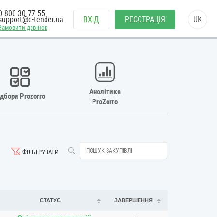
0 800 30 77 55
support@e-tender.ua
ВХІД
РЕЄСТРАЦІЯ
UK
Замовити дзвінок
Аналітика
ідбори Prozorro
ProZorro
ФІЛЬТРУВАТИ
СТАТУС
ЗАВЕРШЕННЯ