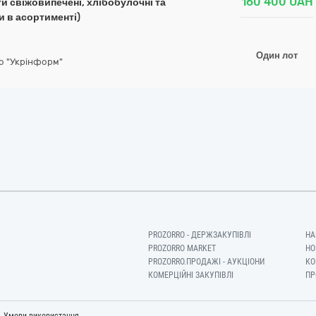
160 400
UAH
и свіжовипечені, хлібобулочні та
 в асортименті)
Один лот
о "Укрінформ"
PROZORRO - ДЕРЖЗАКУПІВЛІ
НА
PROZORRO MARKET
НО
PROZORRO.ПРОДАЖІ - АУКЦІОНИ
КО
КОМЕРЦІЙНІ ЗАКУПІВЛІ
ПР
-