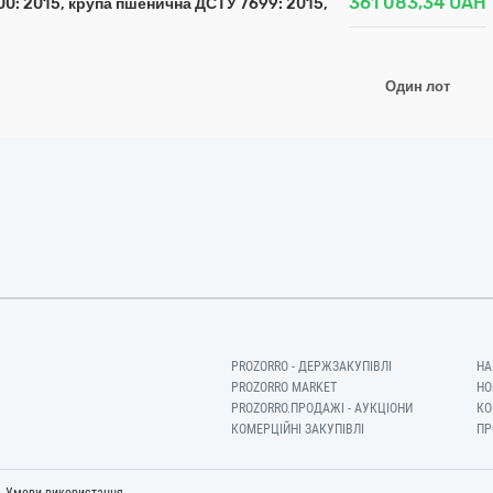
361 083,34
UAH
0: 2015, крупа пшенична ДСТУ 7699: 2015,
Один лот
PROZORRO - ДЕРЖЗАКУПІВЛІ
НА
PROZORRO MARKET
НО
PROZORRO.ПРОДАЖІ - АУКЦІОНИ
КО
КОМЕРЦІЙНІ ЗАКУПІВЛІ
ПР
-