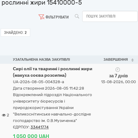
рослинні жири 15410000-5
ФІЛЬТРУВАТИ
ЗНАЙДЕНО:
2
УЗАГАЛЬНЕНА НАЗВА ЗАКУПІВЛІ
ЗАВЕРШЕННЯ
Сирі олії та тваринні і рослинні жири
(макуха соєва розсипна)
за 7 днів
UA-2026-08-05-004328-a
13-08-2026, 00:00
Дата створення 2026-08-05 11:42:28
Відокремлений підрозділ Національного
університету біоресурсів і
природокористування України
"Великоснітинське навчально-дослідне
2
господарство ім. О.В.Музиченка"
ЄДРПОУ:
33441774
1 050 000 UAH