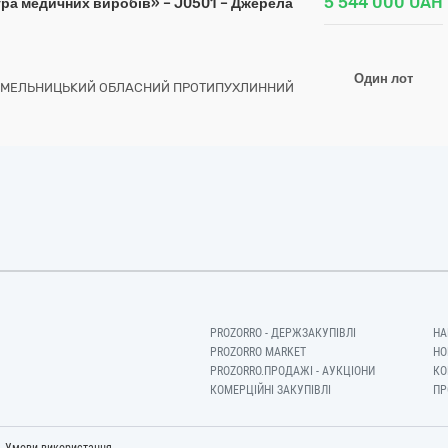
5 544 000
UAH
ура медичних виробів» – J0501 – Джерела
Один лот
"ХМЕЛЬНИЦЬКИЙ ОБЛАСНИЙ ПРОТИПУХЛИННИЙ
PROZORRO - ДЕРЖЗАКУПІВЛІ
НА
PROZORRO MARKET
НО
PROZORRO.ПРОДАЖІ - АУКЦІОНИ
КО
КОМЕРЦІЙНІ ЗАКУПІВЛІ
ПР
-