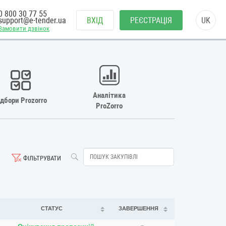
0 800 30 77 55
support@e-tender.ua
ВХІД
РЕЄСТРАЦІЯ
UK
Замовити дзвінок
Аналітика
ідбори Prozorro
ProZorro
ФІЛЬТРУВАТИ
СТАТУС
ЗАВЕРШЕННЯ