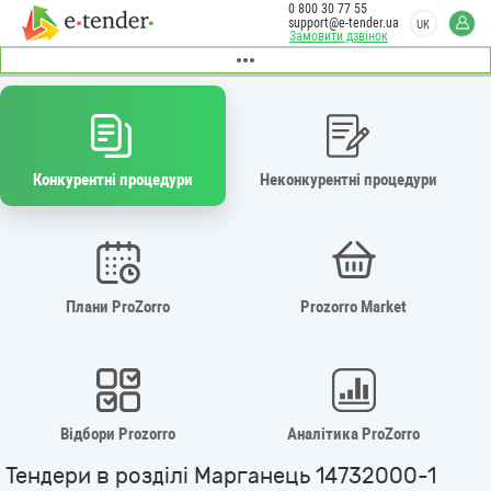
0 800 30 77 55
support@e-tender.ua
UK
Замовити дзвінок
Конкурентні процедури
Неконкурентні процедури
Плани ProZorro
Prozorro Market
Відбори Prozorro
Аналітика ProZorro
Тендери в розділі Марганець 14732000-1