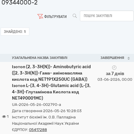
09344000-2
ФІЛЬТРУВАТИ
ЗНАЙДЕНО:
1
УЗАГАЛЬНЕНА НАЗВА ЗАКУПІВЛІ
ЗАВЕРШЕННЯ
Ізотоп (2, 3-3H(N))- Aminobutyric acid
([2, 3-3H(N)]-Гама- аміномасляна
за 7 днів
кислота код NET191X250UC (GABA))
03-06-2026, 00:00
Ізотоп L-(3, 4-3H)-Glutamic acid (L-[3,
4-3H]-Глутамінова Кислота код
NET490001MC)
UA-2026-05-26-002790-a
Дата створення 2026-05-26 10:28:03
1
Інститут біохімії ім. О.В. Палладіна
Національної Академії Наук України
ЄДРПОУ:
05417288