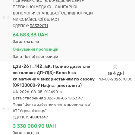
ПІДПРИЄМСТВО "ЄЛАНЕЦЬКИЙ ЦЕНТР
ПЕРВИННОЇ МЕДИКО - САНІТАРНОЇ
ДОПОМОГИ" ЄЛАНЕЦЬКОЇ СЕЛИЩНОЇ РАДИ
0
МИКОЛАЇВСЬКОЇ ОБЛАСТІ
ЄДРПОУ:
38339071
64 583,33 UAH
Загальна ціна
Очікування пропозицій
Запит (ціни) пропозицій
ЦЗВ-26Т_142_ЕК: Паливо дизельне
по талонах ДП-Л(З)-Євро 5 за
за 4 дні
кліматичним використанням по сезону
10-08-2026, 10:00
(09130000-9 Нафта і дистиляти)
UA-2026-08-05-012490-a
Дата створення 2026-08-05 18:53:47
Філія "Центр забезпечення виробництва"
0
АТ "Укрзалізниця"
ЄДРПОУ:
40081347
3 338 080,90 UAH
Загальна ціна