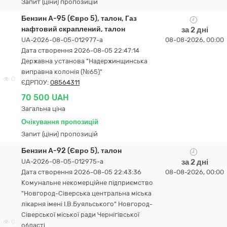
Запит (ціни) пропозицій
Бензин А-95 (Євро 5), талон, Газ
нафтовий скраплений, талон
за 2 дні
UA-2026-08-05-012977-a
08-08-2026, 00:00
Дата створення 2026-08-05 22:47:14
Державна установа "Надержинщинська
виправна колонія (№65)"
0
ЄДРПОУ:
08564311
70 500 UAH
Загальна ціна
Очікування пропозицій
Запит (ціни) пропозицій
Бензин А-92 (Євро 5), талон
UA-2026-08-05-012975-a
за 2 дні
Дата створення 2026-08-05 22:43:36
08-08-2026, 00:00
Комунальне некомерційне підприємство
"Новгород-Сіверська центральна міська
лікарня імені І.В.Буяльського" Новгород-
Сіверської міської ради Чернігівської
0
області