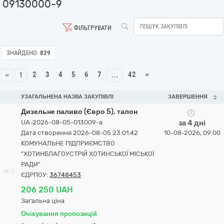
09130000-9
ФІЛЬТРУВАТИ
ЗНАЙДЕНО:
829
2
3
4
5
6
7
42
»
«
1
…
УЗАГАЛЬНЕНА НАЗВА ЗАКУПІВЛІ
ЗАВЕРШЕННЯ
Дизельне паливо (Євро 5), талон
UA-2026-08-05-013009-a
за 4 дні
Дата створення 2026-08-05 23:01:42
10-08-2026, 09:00
КОМУНАЛЬНЕ ПІДПРИЄМСТВО
"ХОТИНБЛАГОУСТРІЙ ХОТИНСЬКОЇ МІСЬКОЇ
РАДИ"
0
ЄДРПОУ:
36748453
206 250 UAH
Загальна ціна
Очікування пропозицій