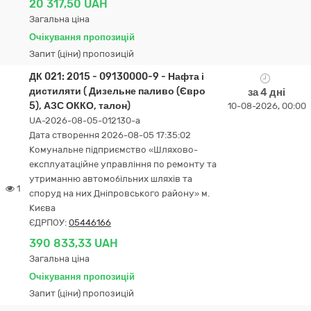
20 317,50 UAH
Загальна ціна
Очікування пропозицій
Запит (ціни) пропозицій
ДК 021: 2015 - 09130000-9 - Нафта і
дистиляти ( Дизельне паливо (Євро
за 4 дні
5), АЗС ОККО, талон)
10-08-2026, 00:00
UA-2026-08-05-012130-a
Дата створення 2026-08-05 17:35:02
Комунальне підприємство «Шляхово-
експлуатаційне управління по ремонту та
утриманню автомобільних шляхів та
1
споруд на них Дніпровського району» м.
Києва
ЄДРПОУ:
05446166
390 833,33 UAH
Загальна ціна
Очікування пропозицій
Запит (ціни) пропозицій