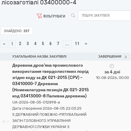
лісозаготівлі 03400000-4
ФІЛЬТРУВАТИ
ЗНАЙДЕНО:
207
2
3
4
5
6
7
11
»
«
1
…
УЗАГАЛЬНЕНА НАЗВА ЗАКУПІВЛІ
ЗАВЕРШЕННЯ
Деревина дров'яна промислового
використання твердолистяних порід
за 4 дні
згідно коду за ДК 021-2015 (CPV) –
10-08-2026, 00:00
03410000-7 Деревина
(Номенклатурна позиція ДК 021-2015
код 03413000-8 Паливна деревина)
UA-2026-08-05-012898-a
Дата створення 2026-08-05 22:03:25
5 ДЕРЖАВНИЙ ПОЖЕЖНО-РЯТУВАЛЬНИЙ
ЗАГІН ГОЛОВНОГО УПРАВЛІННЯ
0
ДЕРЖАВНОЇ СЛУЖБИ УКРАЇНИ З