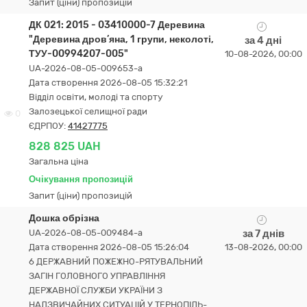
Запит (ціни) пропозицій
ДК 021: 2015 - 03410000-7 Деревина
"Деревина дров’яна, 1 групи, неколоті,
за 4 дні
ТУУ-00994207-005"
10-08-2026, 00:00
UA-2026-08-05-009653-a
Дата створення 2026-08-05 15:32:21
Відділ освіти, молоді та спорту
Залозецької селищної ради
0
ЄДРПОУ:
41427775
828 825 UAH
Загальна ціна
Очікування пропозицій
Запит (ціни) пропозицій
Дошка обрізна
UA-2026-08-05-009484-a
за 7 днів
Дата створення 2026-08-05 15:26:04
13-08-2026, 00:00
6 ДЕРЖАВНИЙ ПОЖЕЖНО-РЯТУВАЛЬНИЙ
ЗАГІН ГОЛОВНОГО УПРАВЛІННЯ
ДЕРЖАВНОЇ СЛУЖБИ УКРАЇНИ З
НАДЗВИЧАЙНИХ СИТУАЦІЙ У ТЕР­НО­ПІЛЬ­