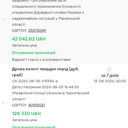
Аварійно – рятувальний загін
спеціального призначення Головного
управління Державної служби України з
надзвичайних ситуацій у Рівненській
0
області
ЄДРПОУ:
25575049
42 042,82 UAH
Загальна ціна
Очікування пропозицій
Відкриті торги з особливостями
Дрова колоті твердих порід (дуб,
граб)
за 7 днів
UA-2026-08-05-011345-a
13-08-2026, 00:00
Дата створення 2026-08-05 16:44:00
Управління поліції охорони в Чернігівській
області
0
ЄДРПОУ:
40109021
128 330 UAH
Загальна ціна
Очікування пропозицій