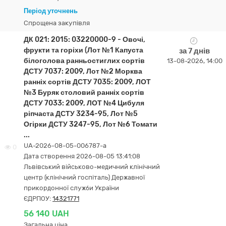
Період уточнень
Спрощена закупівля
ДК 021: 2015: 03220000-9 - Овочі,
фрукти та горіхи (Лот №1 Капуста
за 7 днів
білоголова ранньостиглих сортів
13-08-2026, 14:00
ДСТУ 7037: 2009, Лот №2 Морква
ранніх сортів ДСТУ 7035: 2009, ЛОТ
№3 Буряк столовий ранніх сортів
ДСТУ 7033: 2009, ЛОТ №4 Цибуля
ріпчаста ДСТУ 3234-95, Лот №5
Огірки ДСТУ 3247-95, Лот №6 Томати
...
UA-2026-08-05-006787-a
0
Дата створення 2026-08-05 13:41:08
Львівський військово-медичний клінічний
центр (клінічний госпіталь) Державної
прикордонної служби України
ЄДРПОУ:
14321771
56 140 UAH
Загальна ціна