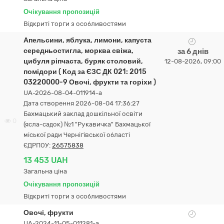
Очікування пропозицій
Відкриті торги з особливостями
Апельсини, яблука, лимони, капуста
середньостигла, морква свіжа,
за 6 днів
цибуля ріпчаста, буряк столовий,
12-08-2026, 09:00
помідори ( Код за ЄЗС ДК 021: 2015
03220000-9 Овочі, фрукти та горіхи )
UA-2026-08-04-011914-a
Дата створення 2026-08-04 17:36:27
Бахмацький заклад дошкільної освіти
0
(ясла-садок) №1 "Рукавичка" Бахмацької
міської ради Чернігівської області
ЄДРПОУ:
26575838
13 453 UAH
Загальна ціна
Очікування пропозицій
Відкриті торги з особливостями
Овочі, фрукти
UA-2024-11-05-011281-a