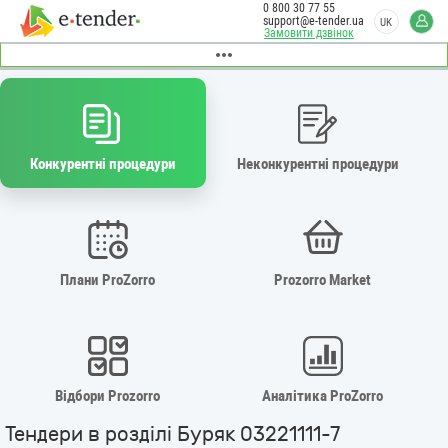
0 800 30 77 55
support@e-tender.ua
UK
Замовити дзвінок
Конкурентні процедури
Неконкурентні процедури
Плани ProZorro
Prozorro Market
Відбори Prozorro
Аналітика ProZorro
Тендери в розділі Буряк 03221111-7