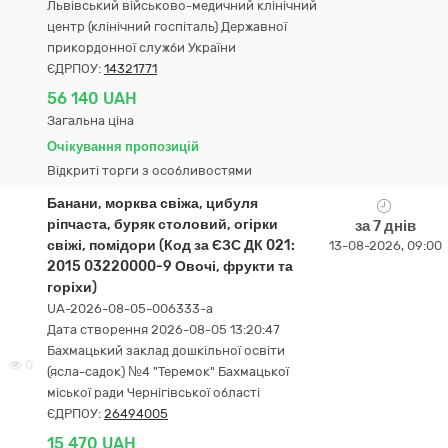
Львівський військово-медичний клінічний
центр (клінічний госпіталь) Державної
прикордонної служби України
ЄДРПОУ:
14321771
56 140 UAH
Загальна ціна
Очікування пропозицій
Відкриті торги з особливостями
Банани, морква свіжа, цибуля
ріпчаста, буряк столовий, огірки
за 7 днів
свіжі, помідори (Код за ЄЗС ДК 021:
13-08-2026, 09:00
2015 03220000-9 Овочі, фрукти та
горіхи)
UA-2026-08-05-006333-a
Дата створення 2026-08-05 13:20:47
Бахмацький заклад дошкільної освіти
0
(ясла-садок) №4 "Теремок" Бахмацької
міської ради Чернігівської області
ЄДРПОУ:
26494005
15 470 UAH