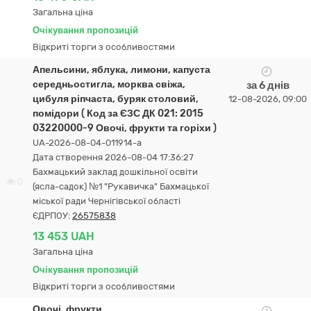
Загальна ціна
Очікування пропозицій
Відкриті торги з особливостями
Апельсини, яблука, лимони, капуста
середньостигла, морква свіжа,
за 6 днів
цибуля ріпчаста, буряк столовий,
12-08-2026, 09:00
помідори ( Код за ЄЗС ДК 021: 2015
03220000-9 Овочі, фрукти та горіхи )
UA-2026-08-04-011914-a
Дата створення 2026-08-04 17:36:27
Бахмацький заклад дошкільної освіти
0
(ясла-садок) №1 "Рукавичка" Бахмацької
міської ради Чернігівської області
ЄДРПОУ:
26575838
13 453 UAH
Загальна ціна
Очікування пропозицій
Відкриті торги з особливостями
Овочі, фрукти