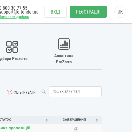
0 800 30 77 55
support@e-tender.ua
ВХІД
РЕЄСТРАЦІЯ
UK
Замовити дзвінок
Аналітика
ідбори Prozorro
ProZorro
ФІЛЬТРУВАТИ
СТАТУС
ЗАВЕРШЕННЯ
ання пропозицій