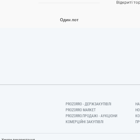
Відкриті то
и
Один лот
PROZORRO - ДЕРЖЗАКУПІВЛІ
НА
PROZORRO MARKET
НО
PROZORRO.ПРОДАЖІ - АУКЦІОНИ
КО
КОМЕРЦІЙНІ ЗАКУПІВЛІ
ПР
-